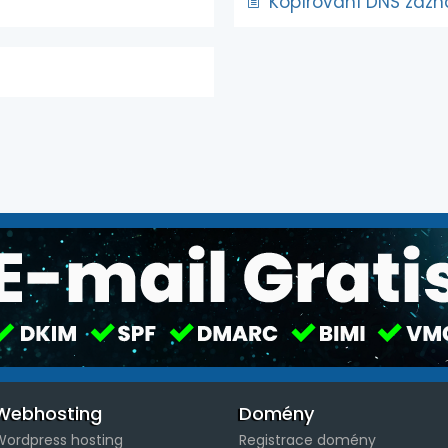
Kopírování DNS záz
Webhosting
Domény
Wordpress hosting
Registrace domény