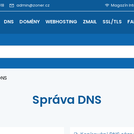
18
admin@zoner.cz
Magazín Int
DNS
DOMÉNY
WEBHOSTING
ZMAIL
SSL/TLS
FA
DNS
Správa DNS