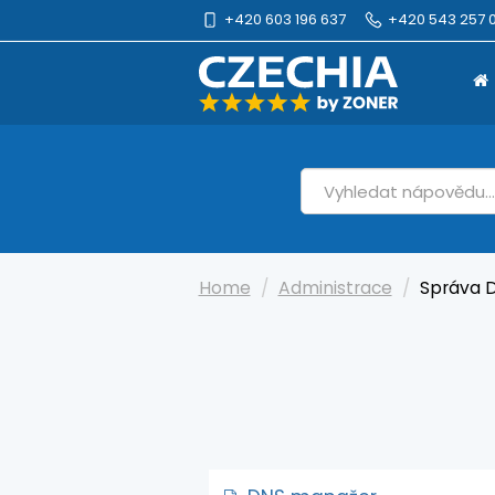
+420 603 196 637
+420 543 257 0
Home
Administrace
Správa 