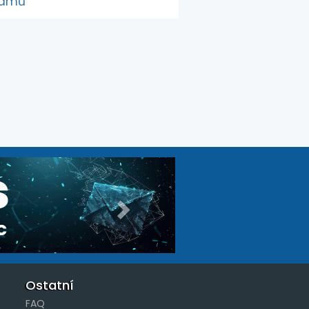
namů
Další
Ostatní
FAQ