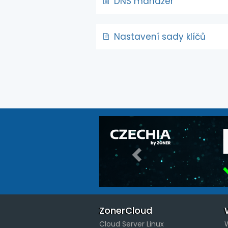
DNS manažer
Nastavení sady klíčů
Předchozí
ZonerCloud
Cloud Server Linux