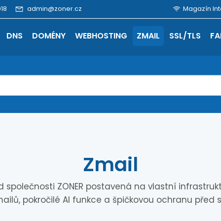
18
admin@zoner.cz
Magazín Int
DNS
DOMÉNY
WEBHOSTING
ZMAIL
SSL/TLS
FA
Zmail
polečnosti ZONER postavená na vlastní infrastruktuř
ailů, pokročilé AI funkce a špičkovou ochranu před 