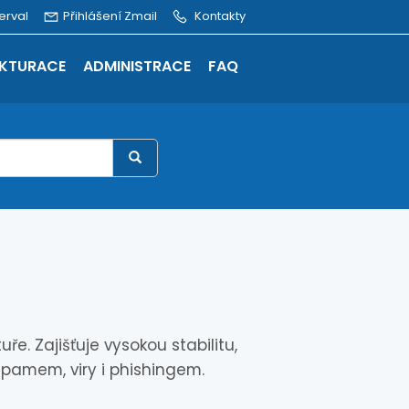
erval
Přihlášení Zmail
Kontakty
KTURACE
ADMINISTRACE
FAQ
e. Zajišťuje vysokou stabilitu,
spamem, viry i phishingem.