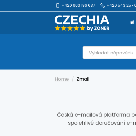
+420 603 196 637
+420 543 257 0
Home
Zmail
Česká e-mailová platforma od s
spolehlivé doručování e-m