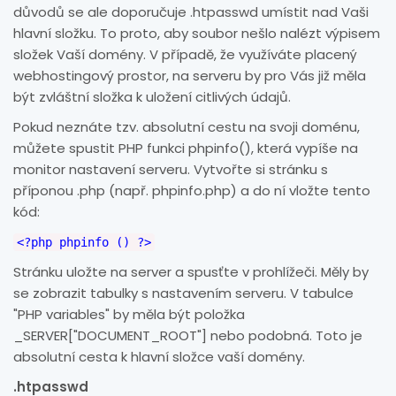
důvodů se ale doporučuje .htpasswd umístit nad Vaši
hlavní složku. To proto, aby soubor nešlo nalézt výpisem
složek Vaší domény. V případě, že využíváte placený
webhostingový prostor, na serveru by pro Vás již měla
být zvláštní složka k uložení citlivých údajů.
Pokud neznáte tzv. absolutní cestu na svoji doménu,
můžete spustit PHP funkci phpinfo(), která vypíše na
monitor nastavení serveru. Vytvořte si stránku s
příponou .php (např. phpinfo.php) a do ní vložte tento
kód:
<?php phpinfo () ?>
Stránku uložte na server a spusťte v prohlížeči. Měly by
se zobrazit tabulky s nastavením serveru. V tabulce
"PHP variables" by měla být položka
_SERVER["DOCUMENT_ROOT"] nebo podobná. Toto je
absolutní cesta k hlavní složce vaší domény.
.htpasswd