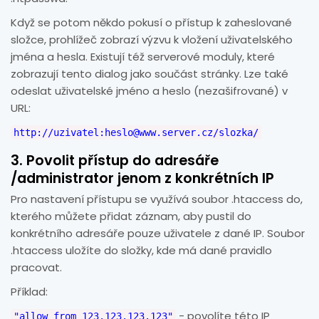
Když se potom někdo pokusí o přístup k zaheslované
složce, prohlížeč zobrazí výzvu k vložení uživatelského
jména a hesla. Existují též serverové moduly, které
zobrazují tento dialog jako součást stránky. Lze také
odeslat uživatelské jméno a heslo (nezašifrované) v
URL:
http://uzivatel:heslo@www.server.cz/slozka/
3.
Povolit přístup do adresáře
/administrator jenom z konkrétních IP
Pro nastavení přístupu se využívá soubor .htaccess do,
kterého můžete přidat záznam, aby pustil do
konkrétního adresáře pouze uživatele z dané IP. Soubor
.htaccess uložíte do složky, kde má dané pravidlo
pracovat.
Příklad:
- povolíte této IP
"allow from 123.123.123.123"