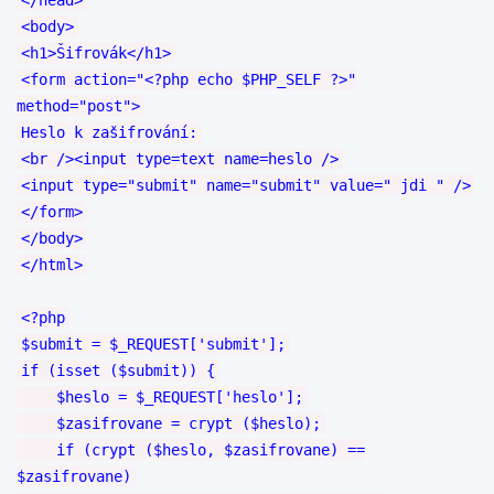
<body>
<h1>Šifrovák</h1>
<form action="<?php echo $PHP_SELF ?>"
method="post">
Heslo k zašifrování:
<br /><input type=text name=heslo />
<input type="submit" name="submit" value=" jdi " />
</form>
</body>
</html>
<?php
$submit = $_REQUEST['submit'];
if (isset ($submit)) {
$heslo = $_REQUEST['heslo'];
$zasifrovane = crypt ($heslo);
if (crypt ($heslo, $zasifrovane) ==
$zasifrovane)