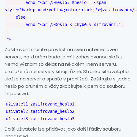
echo "<br />Heslo: $heslo = <span
style='background:yellow;color:black;'>$zasifrovane</s
else
echo "<br />Došlo k chybě v šifrování.";
}
?>
Zašifrování musíte provést na svém internetovém
serveru, na kterém budete mít zaheslovanou složku.
Nemá význam to dělat na nějakém jiném serveru,
protože různé servery šifrují různě. Stránku sifrovak.php
uložte na server a spusťe v prohlížeči. Zašifrujte si jedno
heslo po druhém a vždy zkopírujte klipem do souboru
.htpasswd.
uživatel1:zasifrovane_heslo1
uživatel2:zasifrovane_heslo2
uživatel3:zasifrovane_heslo3
Další uživatele lze přidávat jako další řádky souboru
.htpasswd.