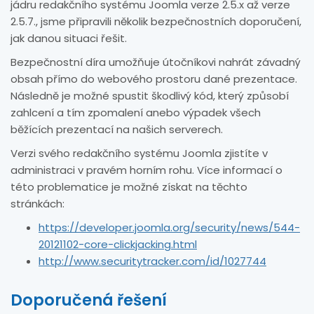
jádru redakčního systému Joomla verze 2.5.x až verze
2.5.7., jsme připravili několik bezpečnostních doporučení,
jak danou situaci řešit.
Bezpečnostní díra umožňuje útočníkovi nahrát závadný
obsah přímo do webového prostoru dané prezentace.
Následně je možné spustit škodlivý kód, který způsobí
zahlcení a tím zpomalení anebo výpadek všech
běžících prezentací na našich serverech.
Verzi svého redakčního systému Joomla zjistíte v
administraci v pravém horním rohu. Více informací o
této problematice je možné získat na těchto
stránkách:
https://developer.joomla.org/security/news/544-
20121102-core-clickjacking.html
http://www.securitytracker.com/id/1027744
Doporučená řešení