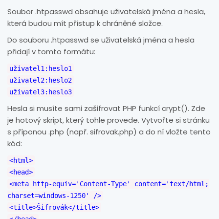
Soubor .htpasswd obsahuje uživatelská jména a hesla,
která budou mít přístup k chráněné složce.
Do souboru .htpasswd se uživatelská jména a hesla
přidají v tomto formátu:
uživatel1:heslo1
uživatel2:heslo2
uživatel3:heslo3
Hesla si musíte sami zašifrovat PHP funkcí crypt(). Zde
je hotový skript, který tohle provede. Vytvořte si stránku
s příponou .php (např. sifrovak.php) a do ní vložte tento
kód:
<html>
<head>
<meta http-equiv='Content-Type' content='text/html;
charset=windows-1250' />
<title>Šifrovák</title>
</head>