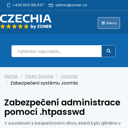
+420 603 196 637
admin@zoner.cz
Menu
Home
Open Source
Joomla
Zabezpečení systému Joomla
Zabezpečení administrace
pomocí .htpasswd
V souvislosti s bezpečnostní dírou, která byla zjištěna v