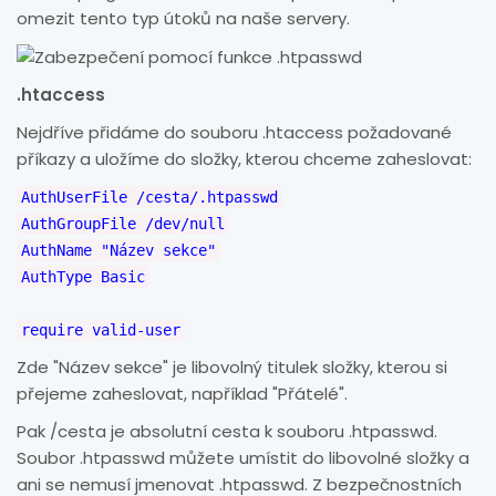
omezit tento typ útoků na naše servery.
.htaccess
Nejdříve přidáme do souboru .htaccess požadované
příkazy a uložíme do složky, kterou chceme zaheslovat:
AuthUserFile /cesta/.htpasswd
AuthGroupFile /dev/null
AuthName "Název sekce"
AuthType Basic
require valid-user
Zde "Název sekce" je libovolný titulek složky, kterou si
přejeme zaheslovat, například "Přátelé".
Pak /cesta je absolutní cesta k souboru .htpasswd.
Soubor .htpasswd můžete umístit do libovolné složky a
ani se nemusí jmenovat .htpasswd. Z bezpečnostních