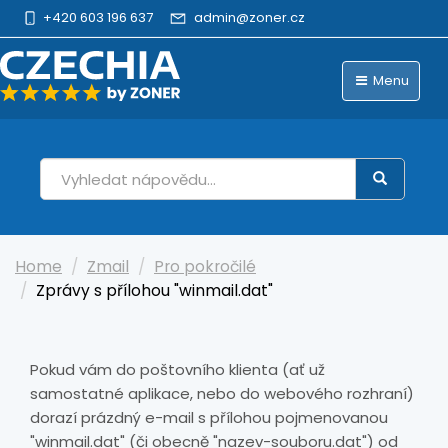
+420 603 196 637
admin@zoner.cz
Menu
Home
Zmail
Pro pokročilé
Zprávy s přílohou "winmail.dat"
Pokud vám do poštovního klienta (ať už
samostatné aplikace, nebo do webového rozhraní)
dorazí prázdný e-mail s přílohou pojmenovanou
"winmail.dat" (či obecně "nazev-souboru.dat") od