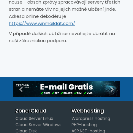
nouze - obsah zprávy zpracovávají servery třetích
stran a nemáte vliv na jejich možné uložení jinde.
Adresa online dekodéru je
https://www.winmaildat.com/
V případě dalších obtíží se neváhejte obrátit na
naši zákaznickou podporu.
Předchozí
Další
ZonerCloud
Webhosting
Cloud Server Linux
Wordpress hosting
Cloud Server Windows
PHP-hosting
Cloud Disk
ASP.NET-hosting