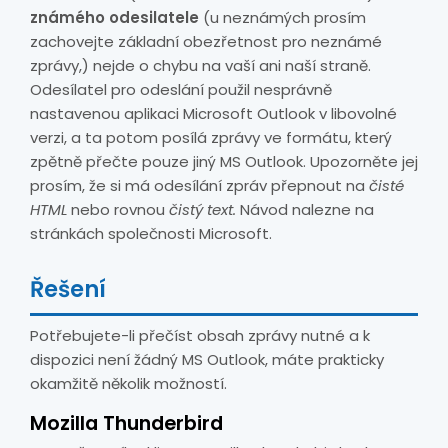
známého odesilatele
(u neznámých prosím
zachovejte základní obezřetnost pro neznámé
zprávy,) nejde o chybu na vaší ani naší straně.
Odesílatel pro odeslání použil nesprávně
nastavenou aplikaci Microsoft Outlook v libovolné
verzi, a ta potom posílá zprávy ve formátu, který
zpětně přečte pouze jiný MS Outlook. Upozorněte jej
prosím, že si má odesílání zpráv přepnout na
čisté
HTML
nebo rovnou
čistý text.
Návod nalezne na
stránkách společnosti Microsoft.
Řešení
Potřebujete-li přečíst obsah zprávy nutné a k
dispozici není žádný MS Outlook, máte prakticky
okamžitě několik možností.
Mozilla Thunderbird