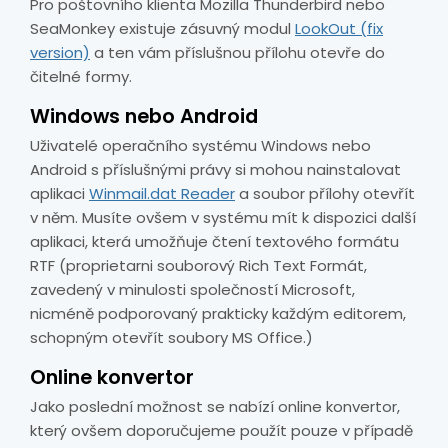
Pro poštovního klienta Mozilla Thunderbird nebo
SeaMonkey existuje zásuvný modul
LookOut (fix
version)
a ten vám příslušnou přílohu otevře do
čitelné formy.
Windows nebo Android
Uživatelé operačního systému Windows nebo
Android s příslušnými právy si mohou nainstalovat
aplikaci
Winmail.dat Reader
a soubor přílohy otevřít
v něm. Musíte ovšem v systému mít k dispozici další
aplikaci, která umožňuje čtení textového formátu
RTF (proprietarni souborový Rich Text Formát,
zavedený v minulosti společností Microsoft,
nicméně podporovaný prakticky každým editorem,
schopným otevřít soubory MS Office.)
Online konvertor
Jako poslední možnost se nabízí online konvertor,
který ovšem doporučujeme použít pouze v případě