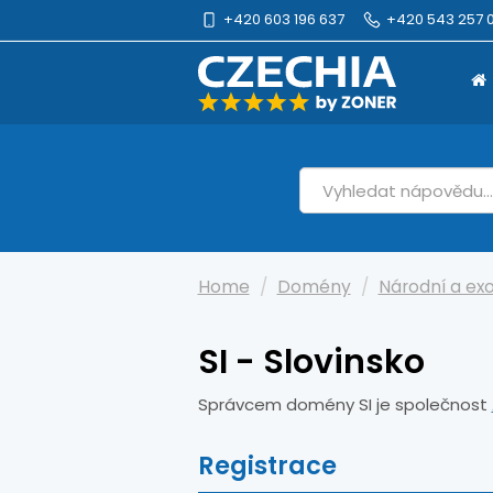
+420 603 196 637
+420 543 257 0
Home
Domény
Národní a ex
SI - Slovinsko
Správcem domény SI je společnost
Registrace