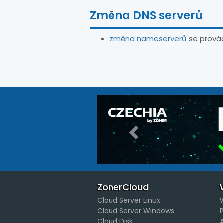
Změna DNS serverů
změna nameserverů
se provád
Předchozí
ZonerCloud
Cloud Server Linux
Cloud Server Windows
Cloud Disk