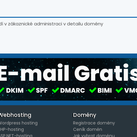
í v zákaznické administraci v detailu domény
Webhosting
Domény
Wordpress hosting
Registrace domény
PHP-hosting
Ceník domén
ASP.NET-hosting
Jak vybrat doménu