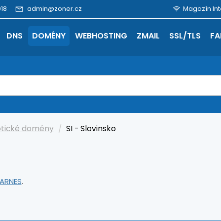
18
admin@zoner.cz
Magazín Int
DNS
DOMÉNY
WEBHOSTING
ZMAIL
SSL/TLS
FA
otické domény
SI - Slovinsko
ARNES
.