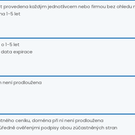
ýt provedena každým jednotlivcem nebo firmou bez ohledu 
a 1-5 let
o 1-5 let
 data expirace
m není prodloužena
atného ceníku, doména při ní není prodloužena
 úředně ověřenými podpisy obou zúčastněných stran