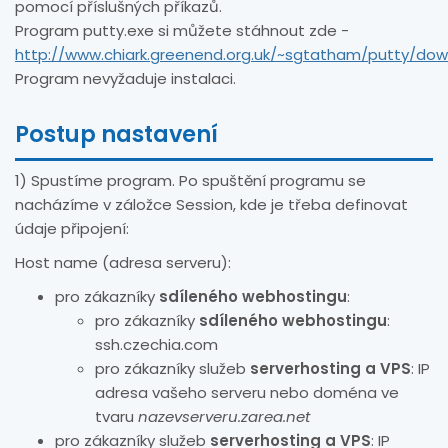
pomocí příslušných příkazů.
Program putty.exe si můžete stáhnout zde -
http://www.chiark.greenend.org.uk/~sgtatham/putty/dow
Program nevyžaduje instalaci.
Postup nastavení
1) Spustíme program. Po spuštění programu se
nacházíme v záložce Session, kde je třeba definovat
údaje připojení:
Host name (adresa serveru):
pro zákazníky
sdíleného webhostingu
:
pro zákazníky
sdíleného webhostingu
:
ssh.czechia.com
pro zákazníky služeb
serverhosting a VPS
: IP
adresa vašeho serveru nebo doména ve
tvaru
nazevserveru.zarea.net
pro zákazníky služeb
serverhosting a VPS
: IP