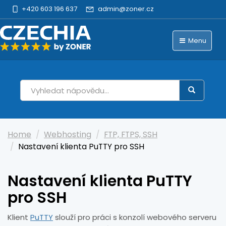
+420 603 196 637
admin@zoner.cz
Menu
Home
Webhosting
FTP, FTPS, SSH
Nastavení klienta PuTTY pro SSH
Nastavení klienta PuTTY
pro SSH
Klient
PuTTY
slouží pro práci s konzolí webového serveru