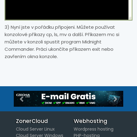
3) Nyní jste v pořádku připojeni. Můžete používat
konzolové příkazy cp, ls, mv a další. Příkazem mc si
můžete v konzoli spustit program Midnight
Commander. Práci ukončíte příkazem exit nebo
zavřením okna konzole.
Předchozí
Další
ZonerCloud
Webhosting
Cloud Server Linux
Wordpress hosting
Cloud Server Windows
PHP-hosting