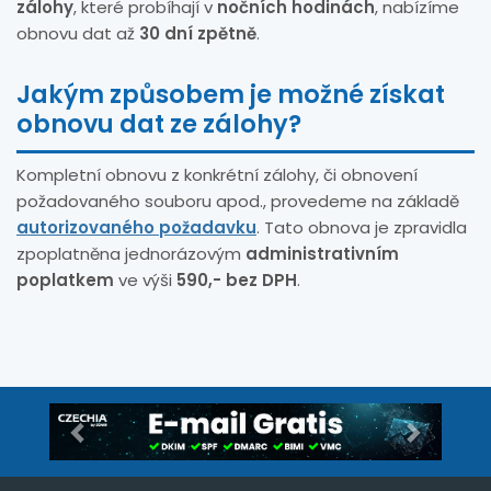
zálohy
, které probíhají v
nočních hodinách
, nabízíme
obnovu dat až
30 dní zpětně
.
Jakým způsobem je možné získat
obnovu dat ze zálohy?
Kompletní obnovu z konkrétní zálohy, či obnovení
požadovaného souboru apod., provedeme na základě
autorizovaného požadavku
. Tato obnova je zpravidla
zpoplatněna jednorázovým
administrativním
poplatkem
ve výši
590,- bez DPH
.
Předchozí
Další