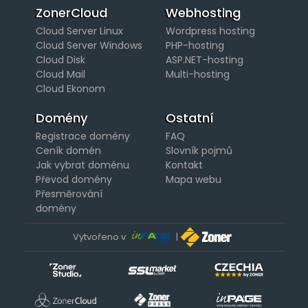
ZonerCloud
Webhosting
Cloud Server Linux
Wordpress hosting
Cloud Server Windows
PHP-hosting
Cloud Disk
ASP.NET-hosting
Cloud Mail
Multi-hosting
Cloud Ekonom
Domény
Ostatní
Registrace domény
FAQ
Ceník domén
Slovník pojmů
Jak vybrat doménu
Kontakt
Převod domény
Mapa webu
Přesměrování
domény
Vytvořeno v
|