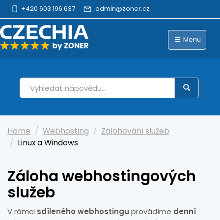
+420 603 196 637
admin@zoner.cz
Menu
Home
Webhosting
Zálohování služeb
Linux a Windows
Záloha webhostingových
služeb
V rámci
sdíleného webhostingu
provádíme
denní