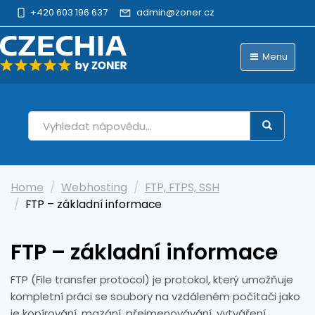
+420 603 196 637
admin@zoner.cz
Menu
Home
Webhosting
FTP, FTPS, SSH
FTP – základní informace
FTP – základní informace
FTP (File transfer protocol) je protokol, který umožňuje
kompletní práci se soubory na vzdáleném počítači jako
je kopírování, mazání, přejmenovávání, vytváření