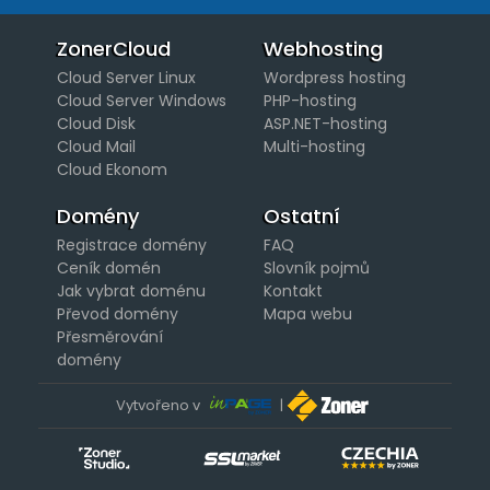
ZonerCloud
Webhosting
Cloud Server Linux
Wordpress hosting
Cloud Server Windows
PHP-hosting
Cloud Disk
ASP.NET-hosting
Cloud Mail
Multi-hosting
Cloud Ekonom
Domény
Ostatní
Registrace domény
FAQ
Ceník domén
Slovník pojmů
Jak vybrat doménu
Kontakt
Převod domény
Mapa webu
Přesměrování
domény
Vytvořeno v
|